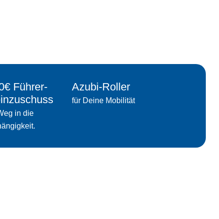
0€ Führer-
Azubi-Roller
inzuschuss
für Deine Mobilität
Weg in die
ängigkeit.